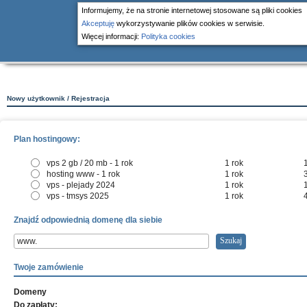
Informujemy, że na stronie internetowej stosowane są pliki cookies
Akceptuję
wykorzystywanie plików cookies w serwisie.
Więcej informacji:
Polityka cookies
Nowy użytkownik / Rejestracja
Plan hostingowy:
vps 2 gb / 20 mb - 1 rok
1 rok
hosting www - 1 rok
1 rok
vps - plejady 2024
1 rok
vps - tmsys 2025
1 rok
Znajdź odpowiednią domenę dla siebie
www.
Twoje zamówienie
Domeny
Do zapłaty: